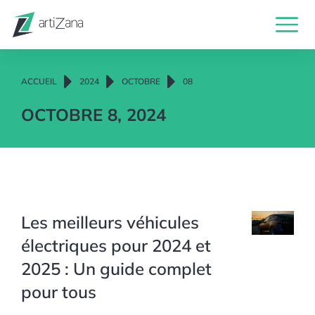
Vous êtes ici :
ACCUEIL
2024
OCTOBRE
08
OCTOBRE 8, 2024
Les meilleurs véhicules
électriques pour 2024 et
2025 : Un guide complet
pour tous