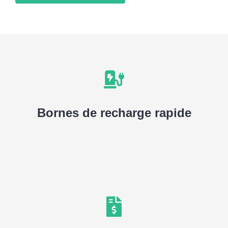
Recharge pour voiture électrique
Bornes de recharge rapide
EN SAVOIR PLUS
Profitez jusqu'à 90% de
subvention